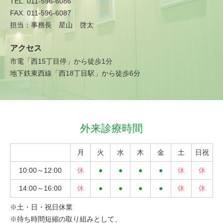
TEL. 011-596-6086
FAX. 011-596-6087
担当：事務長 星山 啓太
アクセス
市電「西15丁目停」から徒歩1分
地下鉄東西線「西18丁目駅」から徒歩6分
外来診療時間
月
火
水
木
金
土
日祝
10:00～
12:00
14:00～
16:00
※土・日・祝日休業
※待ち時間短縮の取り組みとして、