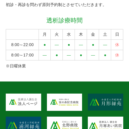
初診・再診を問わず原則予約制とさせていただきます。
透析診療時間
月
火
水
木
金
土
日
8:00～
22:00
8:00～
17:00
※日曜休業